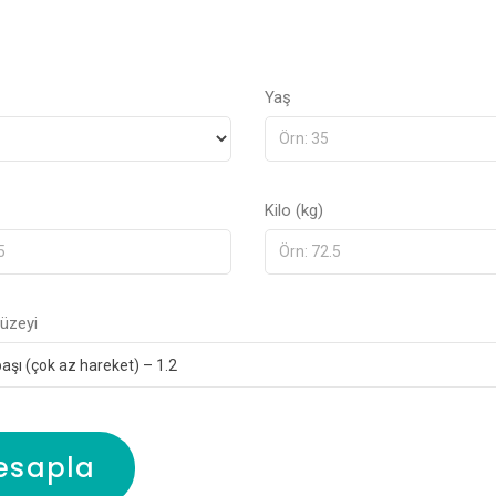
Yaş
Kilo (kg)
Düzeyi
esapla