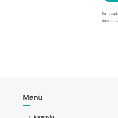
Bu hesaplam
durumunuz 
Menü
Anasayfa