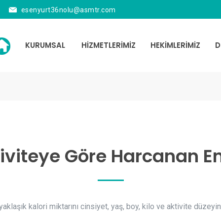
esenyurt36nolu@asmtr.com
KURUMSAL
HİZMETLERİMİZ
HEKİMLERİMİZ
D
iviteye Göre Harcanan En
aklaşık kalori miktarını cinsiyet, yaş, boy, kilo ve aktivite düzey